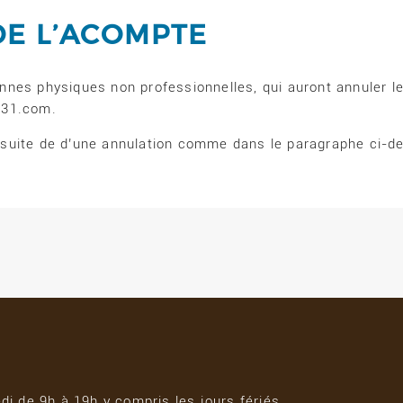
E L’ACOMPTE
nes physiques non professionnelles, qui auront annuler le
r31.com.
suite de d’une annulation comme dans le paragraphe ci-d
i de 9h à 19h y compris les jours fériés.