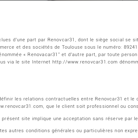
lues d’une part par Renovcar31, dont le siège social se s
mmerce et des sociétés de Toulouse sous le numéro: 89241
énommée « Renovacar31″ et d’autre part, par toute person
ous via le site Internet http://www.renovcar31.com dénommé
finir les relations contractuelles entre Renovcar31 et le c
www.renovcar31.com, que le client soit professionnel ou co
e présent site implique une acceptation sans réserve par l
utes autres conditions générales ou particulières non exp